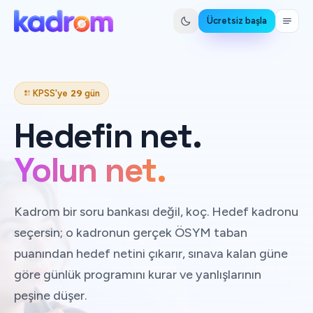
İçeriğe atla
Ücretsiz başla
29
KPSS'ye
gün
Hedefin
net.
Yolun net.
Kadrom bir soru bankası değil, koç. Hedef kadronu
seçersin; o kadronun gerçek ÖSYM taban
puanından hedef netini çıkarır, sınava kalan güne
göre günlük programını kurar ve yanlışlarının
peşine düşer.