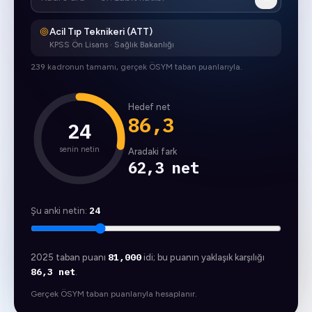
Acil Tıp Teknikeri (ATT)
KPSS Ön Lisans
· Sağlık Bakanlığı
239
kadronun tamamı, gerçek ÖSYM taban puanlarıyla.
Hedef net
86,3
24
senin netin
Aradaki fark
62,3 net
24
Şu anki netin:
81,000
2025
taban puanı
idi; bu puanın yaklaşık karşılığı
86,3 net
.
Gerçek ÖSYM taban puanlarıyla hesaplanır.