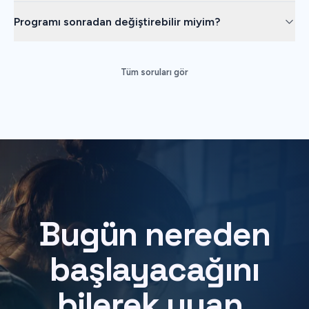
Programı sonradan değiştirebilir miyim?
Tüm soruları gör
Bugün
nereden
başlayacağını
bilerek
uyan.