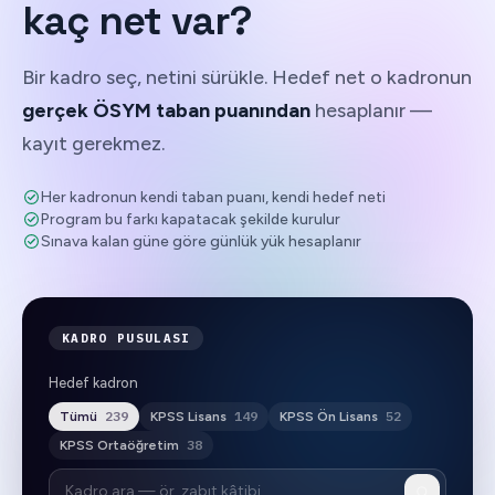
kaç
net
var?
Bir kadro seç, netini sürükle. Hedef net o kadronun
gerçek ÖSYM taban puanından
hesaplanır —
kayıt gerekmez.
Her kadronun kendi taban puanı, kendi hedef neti
Program bu farkı kapatacak şekilde kurulur
Sınava kalan güne göre günlük yük hesaplanır
KADRO PUSULASI
Hedef kadron
239
149
52
Tümü
KPSS Lisans
KPSS Ön Lisans
38
KPSS Ortaöğretim